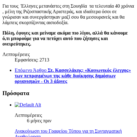
Για τους Έλληνες μετανάστες στη Σουηδία τα τελευταία 40 χρόνια
, μέλη της Ριζοσπαστικής Αριστεράς, και ιδιαίτερα όσοι σε
γνώρισαν και συνεργάστηκαν μαζί σου θα μεσουρανείς και θα
λάμπεις σκορπίζοντας αισιοδοξία.
Πόλη, έφυγες και μείναμε ακόμα πιο λίγοι, αλλά θα κάνουμε
ό,τι μπορούμε για να πετύχει αυτό που ζήτησες και
ονειρεύτηκες.
Λεπτομέρειες
Εμφανίσεις: 2713
Επόμενο Άρθρο
Στ. Κασσελάκης: «Κοινωνικός έλεγχος»
των πεπραγμένων της κάθε διοίκησης δημόσιων
οργανισμών - Οι 3 άξονες
Πρόσφατα
Λεπτομέρειες
6 μήνες πριν
Ανακοίνωση του Γραφείου Τύπου για τη Συνταγματική
Αναθεώρηση