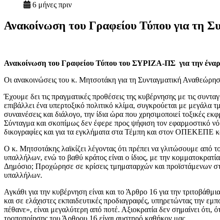
6 μήνες πριν
Ανακοίνωση του Γραφείου Τύπου για τη 
Ανακοίνωση του Γραφείου Τύπου του ΣΥΡΙΖΑ-ΠΣ για την έναρξ
Οι ανακοινώσεις του κ. Μητσοτάκη για τη Συνταγματική Αναθεώρησ
Έχουμε δει τις πραγματικές προθέσεις της κυβέρνησης με τις συντα
επιβάλλει ένα υπερτοξικό πολιτικό κλίμα, συγκρούεται με μεγάλα τ
συναινέσεις και διάλογο, την ίδια ώρα που χρησιμοποιεί τοξικές ε
Σύνταγμα και σκοπίμως δεν έφερε προς ψήφιση τον εφαρμοστικό νόμ
δικογραφίες και για τα εγκλήματα στα Τέμπη και στον ΟΠΕΚΕΠΕ κα
Ο κ. Μητσοτάκης λαϊκίζει λέγοντας ότι πρέπει να γλιτώσουμε από 
υπαλλήλων, ενώ το βαθύ κράτος είναι ο ίδιος, με την κομματοκρατία 
Δημόσιο; Προχώρησε σε κρίσεις τμηματαρχών και προϊστάμενων στο
υπαλλήλων.
Αγκάθι για την κυβέρνηση είναι και το Άρθρο 16 για την τριτοβάθμι
και σε ελάχιστες εκπαιδευτικές προδιαγραφές, υπηρετώντας την εμ
πέθανε», είναι μεγαλύτερη από ποτέ. Αξιοκρατία δεν σημαίνει ότι, 
τροποποίησης του Άρθρου 16 είναι αυστηρό καθήκον μας.