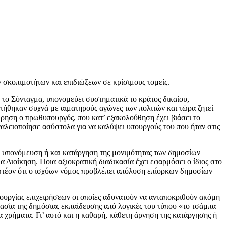
σκοπιμοτήτων και επιδιώξεων σε κρίσιμους τομείς.
ά το Σύνταγμα, υπονομεύει συστηματικά το κράτος δικαίου,
κτήθηκαν συχνά με αιματηρούς αγώνες των πολιτών και τώρα ζητεί
εώρηση ο πρωθυπουργός, που κατ’ εξακολούθηση έχει βιάσει το
αλειοποίησε ασύστολα για να καλύψει υπουργούς του που ήταν στις
ην υπονόμευση ή και κατάργηση της μονιμότητας των δημοσίων
ια Διοίκηση. Ποια αξιοκρατική διαδικασία έχει εφαρμόσει ο ίδιος στο
ωτέον ότι ο ισχύων νόμος προβλέπει απόλυση επίορκων δημοσίων
ιτουργίας επιχειρήσεων οι οποίες αδυνατούν να ανταποκριθούν ακόμη
τασία της δημόσιας εκπαίδευσης από λογικές του τύπου «το τσάμπα
α χρήματα. Γι’ αυτό και η καθαρή, κάθετη άρνηση της κατάργησης ή