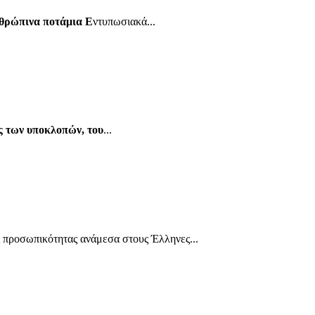
νθρώπινα ποτάμια
E
ντυπωσιακά...
ς των υποκλοπών, του
...
 προσωπικότητας ανάμεσα στους Έλληνες...