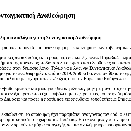
Συνταγματική Αναθεώρηση
η του διαλόγου για τη Συνταγματική Αναθεώρηση
η παραπέμπουν σε μια αναθεώρηση – «πλυντήριο» των κυβερνητικών 
γματικές παραβιάσεις εκ μέρους της εδώ και 7 χρόνια. Παραβιάζει ωμ
μήματα της κοινωνίας, ποδοπατά δικαιώματα και ελευθερίες που κατα
κφράσεις στον δημόσιο λόγο. Τολμά να μιλάει για Συνταγματική Αναθ
ο για το αναθεωρημένο, από το 2019, Άρθρο 86, ενώ αντίθετα το εργ
ι μάλιστα με ισχυρότατες ενδείξεις από την Ευρωπαία Εισαγγελέα.
το «βαθύ κράτος» και μιλά για «διαρκή αξιολόγηση» με μόνο στόχο τ
και αναξιοκρατία που έχει επιβάλει, με τις πρακτικές του στην Δημόσ
 Δημόσιο και πόσες ή προτίμησε τις απευθείας τοποθετήσεις; Σημει
α εκπαίδευση, το οποίο ήδη έχει παραβιάσει ανοίγοντας τον δρόμο λε
πορευματοποίηση του χώρου της Παιδείας. Η ευθύνη μας για την προσ
όταν δεν αρκούν τα μόρια εισαγωγής σε μια σχολή, μπορεί να αρκούν τ